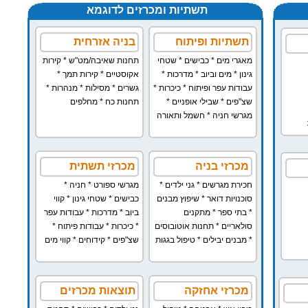
תשתיות ומכרזים לדוגמא
תשתיות ופיתוח
בניה אזרחית
מאגרי מים
*
כבישים
*
שטחי
תחנות שאיבה/מט"ש
*
קירות
גינון
*
מים וביוב
*
מדרכות
*
אקוסטיים
*
קירות תמך
*
עבודות עפר ופיתוח
*
כיכרות
*
גשרים
*
מסילות
*
מנהרות
*
שצ"פים
*
שבילי אופניים
*
תחנות כח
*
מחלפים
מגרשי חניה
*
חשמל ותאורה
מכרזי בניה
מכרזי תשתית
חכירת מגרשים
*
גני ילדים
*
מגרשי ספורט
*
חניה
*
סוכנויות דואר
*
שיפוץ מבנים
כבישים
*
שטחי גינון
*
קווי
*
בתי ספר
*
מתקנים
ביוב
*
מדרכות
*
עבודות עפר
סולאריים
*
תחנות אוטובוסים
*
כיכרות
*
עבודות פיתוח
*
*
מבנים יבילים
*
טיפול בגגות
שצ"פים
*
קידוחים
*
קווי מים
מכרזי אחזקה
תוצאות מכרזים