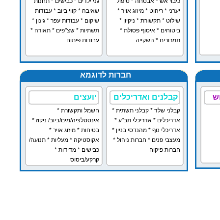
כיבוי אש
*
אבטחה
*
טיפול
גני ילדים
*
כבישים
*
תחנות
יערני
*
ריהוט
*
מיזוג אויר
*
שאיבה
*
קווי ביוב
*
עבודות
שילוט
*
תקשורת
*
ניקיון
*
שיקום
*
עבודות עפר
*
גינון
*
ביטוחים
*
איסוף פסולת
*
תשתיות
*
שצ"פים
*
תאורה
*
תמרורים
*
השקייה
עבודות פיתוח
חברות לדוגמא
ש
קבלנים ואדריכלים
יועצים
קבלני שלד
*
קבלני תשתית
*
חשמל ותקשורת
*
אדריכלים
*
אדריכלי תב"ע
*
אינסטלציה/מים/ביוב/ ניקוז
*
אדריכלי נוף
*
מהנדסי בניין
*
בטיחות
*
מיזוג אויר
*
מעצבי פנים
*
חברות ניהול
*
אקוסטיקה
*
מעליות
*
תנועה/
חברות פיקוח
כבישים
*
מדידות
*
קרקע/ביסוס