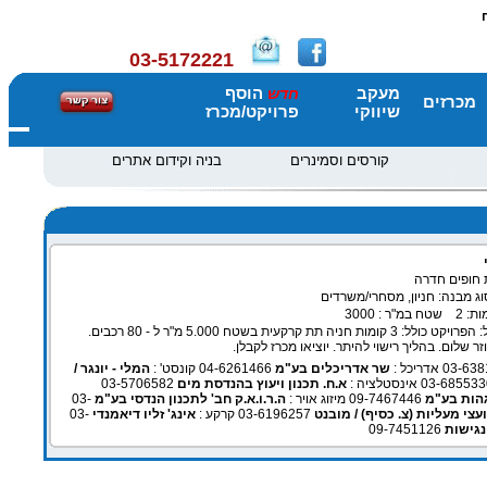
03-5172221
מעקב
הוסף
חדש
מכרזים
שיווקי
פרויקט/מכרז
קורסים וסמינרים
בניה וקידום אתרים
 חופים חדרה
ג מבנה: חניון, מסחרי/משרדים
הערות אשכול: הפרויקט כולל: 3 קומות חניה תת קרקעית בשטח 5.000 מ"ר ל - 80 רכבים.
ר שלום. בהליך רישוי להיתר. יוציאו מכרז לקבלן.
שר אדריכלים בע"מ
04-6261466 קונסט' :
המלי - יונגר /
א.ח. תכנון ויעוץ בהנדסת מים
03-5706582
גהות בע"מ
09-7467446 מיזוג אויר :
ה.ר.ו.א.ק חב' לתכנון הנדסי בע"מ
03-
ועצי מעליות (צ. כסיף) / מובנט
03-6196257 קרקע :
אינג' זליו דיאמנדי
03-
נגישות
09-7451126